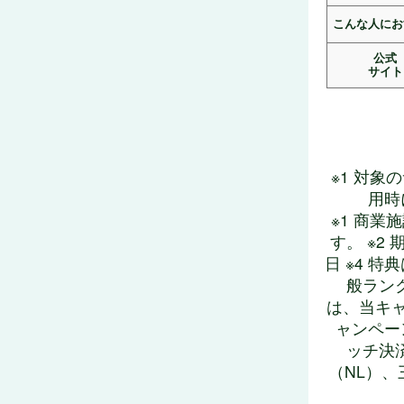
こんな人にお
公式
サイト
※1 対
用時
※1 商
す。 ※2 期
日 ※4 特
般ランク
は、当キャ
ャンペーン
ッチ決済
（NL）