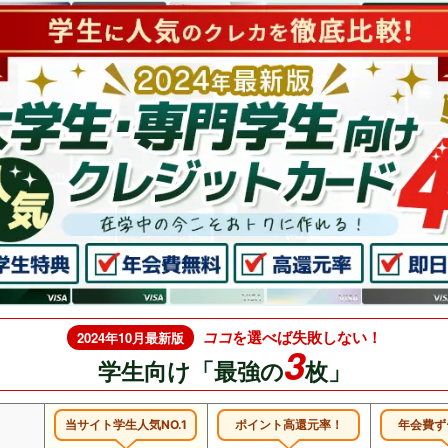
ココ
を選べば失敗しない！
2024年10月最新版
3
学生向け「最強の
枚」
当サイト学生人気NO.1
ポイント高還元率！
年会費ず