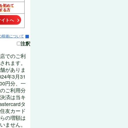
を初めて
する方
サイトへ
の根拠について
注釈
食店でのご利
元されます。
店舗がありま
024年3月31
000円分、一
iDのご利用分
チ決済は当キ
ercardタ
井住友カード
からの増額は
いません。