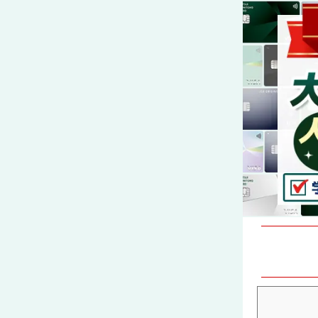
コ
ン
テ
ン
ツ
へ
ス
キ
ッ
プ