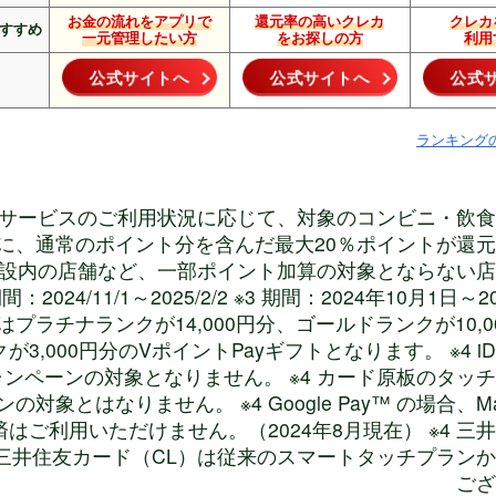
お金の流れをアプリで
還元率の高いクレカ
クレカ
すすめ
一元管理したい方
をお探しの方
利用
公式サイトへ
公式サイトへ
公式
ランキング
象のサービスのご利用状況に応じて、対象のコンビニ・飲
に、通常のポイント分を含んだ最大20％ポイントが還
業施設内の店舗など、一部ポイント加算の対象とならない
間：2024/11/1～2025/2/2 ※3 期間：2024年10月1日～2
典はプラチナランクが14,000円分、ゴールドランクが10,
が3,000円分のVポイントPayギフトとなります。 ※4 
ンペーンの対象となりません。 ※4 カード原板のタッ
の対象とはなりません。 ※4 Google Pay™ の場合、Mast
はご利用いただけません。（2024年8月現在） ※4 三
、三井住友カード（CL）は従来のスマートタッチプラン
ござ