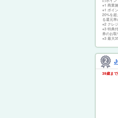
のポイン
※1 商
※1 ポ
20%を
る還元率
※2 ク
※3 特
券のお取
※3 最
J
39歳ま