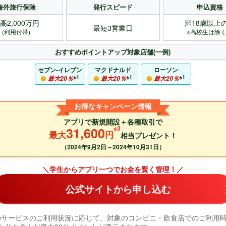
海外旅行保険
発行スピード
申込資格
高2,000万円
満18歳以上
最短3営業日
(利用付帯)
※高校生は除
おすすめポイントアップ対象店舗(一例)
セブン‐イレブン
マクドナルド
ローソン
※1
※1
※1
最大20％
最大20％
最大20％
お得なキャンペーン情報
アプリで新規開設＋各種取引で
※3
31,600
最大
円
相当プレゼント！
（2024年9月2日～2024年10月31日）
＼学生からアプリ一つでお金を賢く管理！／
公式サイトから申し込む
象のサービスのご利用状況に応じて、対象のコンビニ・飲食店でのご利用