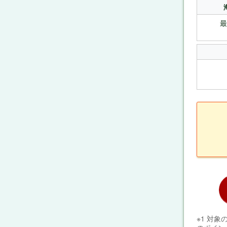
最
※1 対