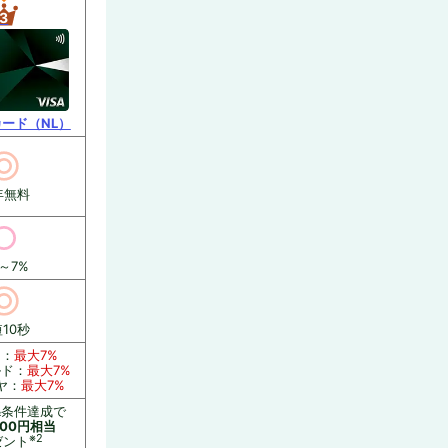
3
ード（NL）
年無料
5～7%
10秒
ン：
最大7%
ルド：
最大7%
ヤ：
最大7%
&条件達成で
000円相当
※2
ゼント