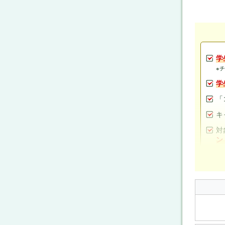
学
※
学
「
キ
対
ン
キ
機
三
手