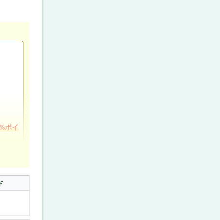
0%ポイ
4つの
て
振込
ド