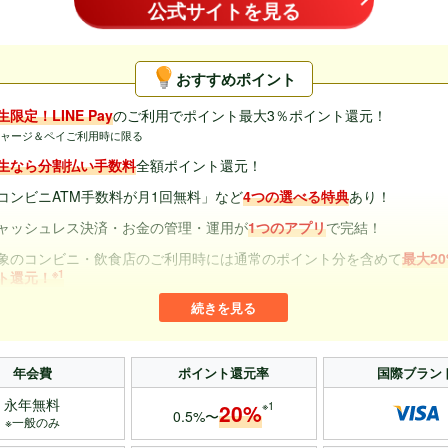
公式サイトを見る
おすすめポイント
生限定！LINE Pay
のご利用でポイント最大3％ポイント還元！
チャージ＆ペイご利用時に限る
生なら分割払い手数料
全額ポイント還元！
コンビニATM手数料が月1回無料」など
4つの選べる特典
あり！
ャッシュレス決済・お金の管理・運用が
1つのアプリ
で完結！
象のコンビニ・飲食店のご利用時には通常のポイント分を含めて
最大2
※1
ト還元！
ャッシュカード・デビットカード・クレジットカード・ポイント払いの
能を併せ持つ
ので管理が便利
井住友銀行本支店
ATM手数料は24時間無料
、SMBCダイレクトの他行宛
年会費
ポイント還元率
国際ブラン
数料が月3回まで無料
永年無料
※1
20%
0.5%〜
※一般のみ