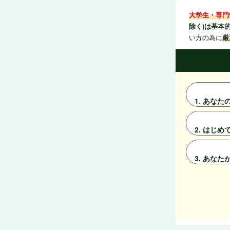
大学生・専門
除く)は基本
い方の為に
厳
1. あな
2. はじ
3. あな