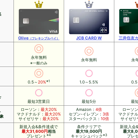
1
2
名
Olive
JCB CARD W
三井住友カ
（フレキシブルペイ）
永年無料
永年無料
永
※一般のみ
※1
0.5～
20%
1.0～5.5%
0.
ド
最短3営業日
最短5分
最短
ローソン：
最大20%
Amazon：
4倍
ローソ
ト
マクドナルド：
最大20%
セブン-イレブン：
3倍
マクドナ
象
サイゼリヤ：
最大20%
スターバックス：
10倍
サイゼリ
新規入会&条件達成で
条件クリアで
新規入会
最大31,600円
相当
最大19,000円
最大8,
※4
※3
プレゼント
キャッシュバック
プレ