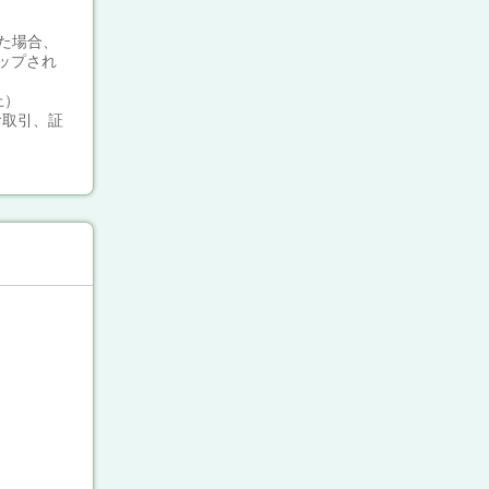
。
た場合、
ップされ
上）
お取引、証