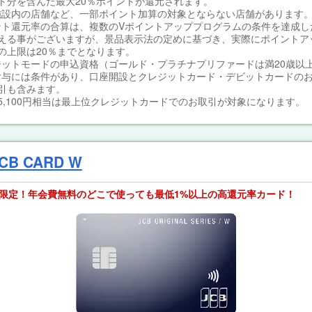
ト分を含んだ最大20％ポイントが還元されます。
業施設内の店舗など、一部ポイント加算の対象とならない店舗があります
イント還元率の合算は、複数のVポイントアッププログラムの条件を達成し
超える事がございますが、景品表示法の定めに基づき、実際にポイントア
の上限は20％までとなります。
レジットモードの申込資格（ゴールド・プラチナプリファードは満20歳以
典付与には条件があり、口座開設とクレジットカード・デビットカードの
引も含みます。
大35,100円相当は最上位クレジットカードでのお取引が対象になります。
CB CARD W
で限定！年会費無料のどこで使っても最低1%以上の高還元率カード！