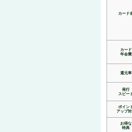
カード
カード
年会費
還元率
発行
スピー
ポイン
アップ対
お得な
特典