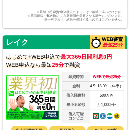
申込から借入まで簡単
※最短18分融資:申込状況によってはご希望に添いかねます。
※電話連絡・郵送物なし:在籍確認が必要となる場合もございます。
※一例であり、結果を保証するものではございません。
ネットで申込が完結するのが魅力です。借入
も近くのコンビニで済ますことができるので
とても便利です。
WEB審査
レイク
最短25分
はじめて+WEB申込で
最大365日間利息0円
30代 Nさん
WEB申込なら最短
25分
で融資
無利息期間が魅力！
融資時間
WEBで最短25分
アイフルカードローンの無利息期間が長いの
金利
4.5~18.0%（年率）
は嬉しいポイントです。臨時の出費でも助か
借入限度額
500万円
ります。
最小返済額
月1,000円~
借入可能
コンビニ