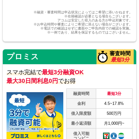
※融資・審査時間は申込状況によってはご希望に添いかねます。
20代 Sさん
※在籍確認が必要となる場合もございます。
アコムは安定した収入のある方が申込対象です。
※お申込時間や審査によりご希望に添えない場合がございます。
お得な利息で利用者をサポート！
※電話での確認はせずに書面やご申告内容での確認を実施。
※一例であり、結果を保証するものではございません。
アコムのカードローンは上限金利が低く、他
社に比べてもお得感があります。
審査時間
返済の負担が軽くなるので、安心して利用で
プロミス
最短3分
きると思います。
スマホ完結で
最短3分融資OK
最大30日間利息0円
でお得
融資時間
最短3分
金利
4.5~17.8%
借入限度額
500万円
最小返済額
月1,000円~
借入可能
コンビニ