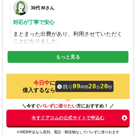
30代 Mさん
対応が丁寧で安心
まとまった出費があり、利用させていただく
ことになりました。
カードローン自体初めてだったのですが親切
にサポートしてもらえるところが魅力だと思
もっと見る
いました。
に
09
28
20
40代 Aさん
残り
時間
分
秒
借入するなら
電話連絡を回避できるのが良い
＼今すぐ
バレずに借りたい
方におすすめ！ ／
原則、在籍確認の電話連絡無しのため、職場
今すぐアコムの公式サイトで申込む
や家族に迷惑をかけることなく お金を借りれ
るのでおすすめです。
※WEB申込なら原則、電話・郵送物なしでバレずに借りれます