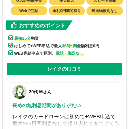
収入証明書不要
即日借入
スピード診断
Webで完結
金利0円期間有り
郵送物原則なし
おすすめのポイント
最短25分
融資
はじめて+WEB申込で最大
365日間
全額利息0円
WEB完結申込で原則、
電話・郵送なし
レイクの口コミ
30代 Mさん
長めの無利息期間がありがたい
レイクのカードローンは初めて+WEB申込で
最大365日間利息なしで借り入れできてとても