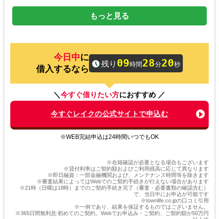
助かる！
長期にわたって借入する予定がある方にはお
もっと見る
すすめです
に
09
28
20
40代 Aさん
残り
時間
分
秒
借入するなら
審査スピードが速い
＼
今すぐ借りたい方
におすすめ ／
審査から振り込みまで1時間かからないのは本
今すぐレイクの公式サイトで申込む
当に良い
スマホで契約すれば書類の郵送の手間もない
※WEB完結申込は24時間いつでもOK
ので
利用するべきだと思います！
※在籍確認が必要となる場合もございます
※貸付利率はご契約額およびご利用残高に応じて異なります
※即日融資：一部金融機関および、メンテナンス時間等を除きます
※審査結果によってはWebでのご契約手続きが行えない場合があります
20代 Sさん
※21時（日曜は18時）までのご契約手続き完了（審査・必要書類の確認含む）
で、当日中にお申込が可能です
※townlife.co.jpの口コミ引用
※一例であり、結果を保証するものではございません。
お審査が不安でも申込◎
※365日間無利息:初めてのご契約。Webでお申込み・ご契約、ご契約額が50万円