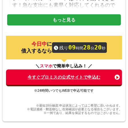
す！急な支出にも素早く対応してくれるので
心強い味方です。
もっと見る
40代 Aさん
に
09
28
20
プライバシーを守る安心感！
残り
時間
分
秒
借入するなら
審査に関する相談をすることができ安心で
す。身近な人に知られずにお金を借りられる
＼
スマホ
で簡単申し込み！ ／
ので心配せずに利用できます。
今すぐプロミスの公式サイトで申込む
※24時間いつでもWEBで申込可能です
20代 Sさん
申込から借入まで簡単
※最短18分融資:申込状況によってはご希望に添いかねます。
※電話連絡・郵送物なし:在籍確認が必要となる場合もございます。
※一例であり、結果を保証するものではございません。
ネットで申込が完結するのが魅力です。借入
も近くのコンビニで済ますことができるので