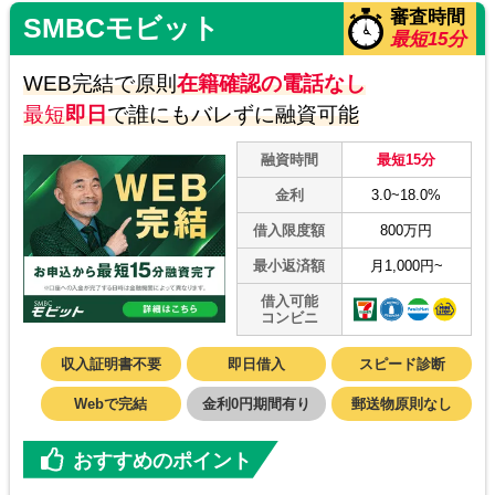
とても便利です。
審査時間
SMBCモビット
最短15分
WEB完結で原則
在籍確認の電話なし
30代 Nさん
最短
即日
で誰にもバレずに融資可能
無利息期間が魅力！
融資時間
最短15分
プロミスカードローンの無利息期間が長いの
金利
3.0~18.0%
は嬉しいポイントです。臨時の出費でも助か
借入限度額
800万円
ります。
最小返済額
月1,000円~
借入可能
コンビニ
収入証明書不要
即日借入
スピード診断
Webで完結
金利0円期間有り
郵送物原則なし
おすすめのポイント