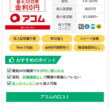
金利
3.0~18.0%
借入限度額
300万円
最小返済額
月3,000円~
借入可能
コンビニ
収入証明書不要
即日借入
スピード診断
Webで完結
金利0円期間有り
郵送物原則なし
おすすめのポイント
最短20分融資で
今日中に借りれる
原則、
在籍確認なし
で職場や家族にバレない
近くのコンビニ
から借入可能
アコムの口コミ