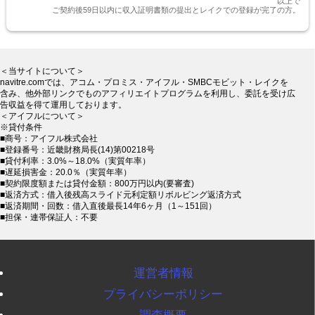
以上で
ご契約後59日以内に収入証明書類の提出とレイクでの登録が完了の方。
審査に自信がない方でも申し込みできます
女性スタッフの対応がとても丁寧で不安なこ
とも電話で色々聞けるのも安心できます
＜当サイトについて＞
navitre.comでは、アコム・プロミス・アイフル・SMBCモビット・レイクを
含み、他外部リンクでものアフィリエイトプログラムを利用し、委託を受け広
告収益を得て運用しております。
＜アイフルについて＞
※貸付条件
■商号：アイフル株式会社
■登録番号：近畿財務局長(14)第00218号
■貸付利率：3.0%～18.0%（実質年率）
■遅延損害金：20.0％（実質年率）
■契約限度額または貸付金額：800万円以内(要審査)
■返済方式：借入後残高スライド元利定額リボルビング返済方式
■返済期間・回数：借入直後最長14年6ヶ月（1～151回）
■担保・連帯保証人：不要
運営者情報
プライバシーポリシー