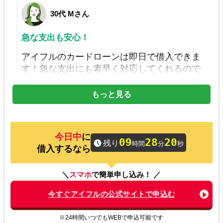
30代 Mさん
急な支出も安心！
アイフルのカードローンは即日で借入できま
す！急な支出にも素早く対応してくれるので
心強い味方です。
もっと見る
40代 Aさん
に
09
28
20
プライバシーを守る安心感！
残り
時間
分
秒
借入するなら
審査に関する相談をすることができ安心で
す。身近な人に知られずにお金を借りられる
＼
スマホ
で簡単申し込み！ ／
ので心配せずに利用できます。
今すぐアイフルの公式サイトで申込む
※24時間いつでもWEBで申込可能です
20代 Sさん