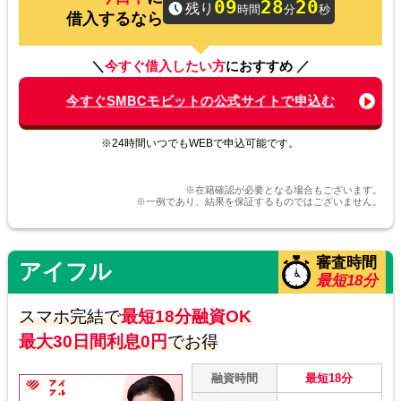
09
28
20
残り
時間
分
秒
借入するなら
すぐに審査してもらえるスピード感
最短15分で審査が完了するのでとても速いで
＼
今すぐ借入したい方
におすすめ ／
す。
今すぐSMBCモビットの公式サイトで申込む
借入は振込やコンビ二でも下せるので直ぐ欲
しいときにピッタリだと思います。
※24時間いつでもWEBで申込可能です。
※在籍確認が必要となる場合もございます。
20代 Sさん
※一例であり、結果を保証するものではございません。
他社借入中でも申込できる
審査時間
アイフル
既に借入をしていたのですが審査してもらえ
最短18分
ることができます。
オペレーターの方も親切だったので安心して
スマホ完結で
最短18分融資OK
申込を進められます。
最大30日間利息0円
でお得
融資時間
最短18分