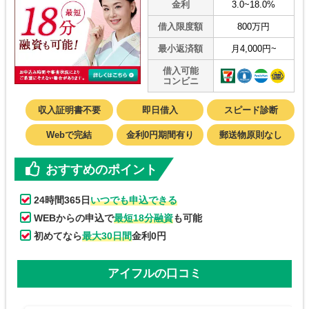
金利
3.0~18.0%
借入限度額
800万円
最小返済額
月4,000円~
借入可能
コンビニ
収入証明書不要
即日借入
スピード診断
Webで完結
金利0円期間有り
郵送物原則なし
おすすめのポイント
24時間365日
いつでも申込できる
WEBからの申込で
最短18分融資
も可能
初めてなら
最大30日間
金利0円
アイフルの口コミ