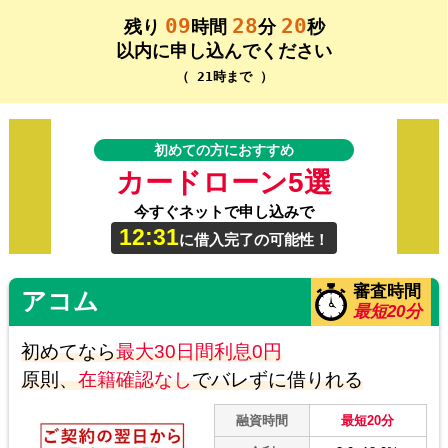
09
28
20
残り
時間
分
秒
以内に申し込んでください
（ 21時まで ）
初めての方におすすめ
カードローン5選
今すぐネットで申し込みで
12:31
に借入完了の可能性！
審査時間
アコム
最短20分
初めてなら
最大30日間利息0円
原則、
在籍確認なし
でバレずに借りれる
融資時間
最短20分