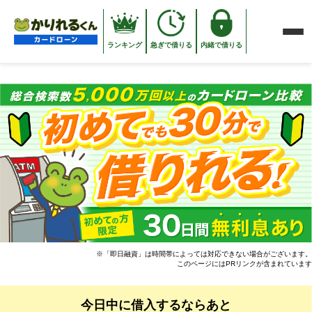
コ
ン
テ
ン
ランキング
急ぎで借りる
内緒で借りる
ツ
へ
ス
キ
ッ
プ
※「即日融資」は時間帯によっては対応できない場合がございます。
このページにはPRリンクが含まれています
に借入するならあと