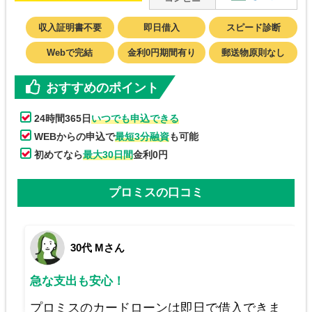
収入証明書不要
即日借入
スピード診断
Webで完結
金利0円期間有り
郵送物原則なし
おすすめのポイント
24時間365日
いつでも申込できる
WEBからの申込で
最短3分融資
も可能
初めてなら
最大30日間
金利0円
プロミスの口コミ
30代 Mさん
急な支出も安心！
プロミスのカードローンは即日で借入できま