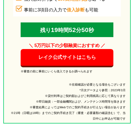
事前に3項目の入力で
借入診断
も可能
19
52
49
残り
時間
分
秒
＼ 5万円以下の少額融資におすすめ ／
レイク公式サイトはこちら
※審査の前に事前にいくら借入できるか調べられます
※在籍確認が必要となる場合もございます
*月次データより参照：2023年3月
※貸付利率はご契約額およびご利用残高に応じて異なります
※即日融資：一部金融機関および、メンテナンス時間等を除きます
※審査結果によってはWebでのご契約手続きが行えない場合があります
※21時（日曜は18時）までのご契約手続き完了（審査・必要書類の確認含む）で、当
日中にお申込が可能です