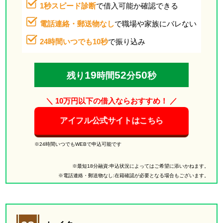
1秒スピード診断
で借入可能か確認できる
電話連絡・郵送物なし
で職場や家族にバレない
24時間いつでも10秒
で振り込み
19
52
49
残り
時間
分
秒
＼ 10万円以下の借入ならおすすめ！ ／
アイフル公式サイトはこちら
※24時間いつでもWEBで申込可能です
※最短18分融資:申込状況によってはご希望に添いかねます。
※電話連絡・郵送物なし:在籍確認が必要となる場合もございます。