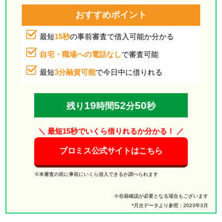
おすすめポイント
最短
15秒
の事前審査で借入可能か分かる
自宅・職場への電話なし
で審査可能
最短
3分融資可能
で今日中に借りれる
19
52
49
残り
時間
分
秒
＼ 最短15秒でいくら借りれるか分かる！ ／
プロミス公式サイトはこちら
※本審査の前に事前にいくら借入できるか調べられます
※在籍確認が必要となる場合もございます
*月次データより参照：2023年3月