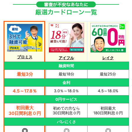
プロミス
アイフル
レイク
融資時間
最短3分
最短18分
最短25分
金利
4.5～17.8％
3.0％～18.0％
4.5～18.0%
0円サービス
初回最大
初めての方なら
初回最大
30日間利息０円
30日間利息０円
180日間利息０円
バレにくさ
◎
◎
◎