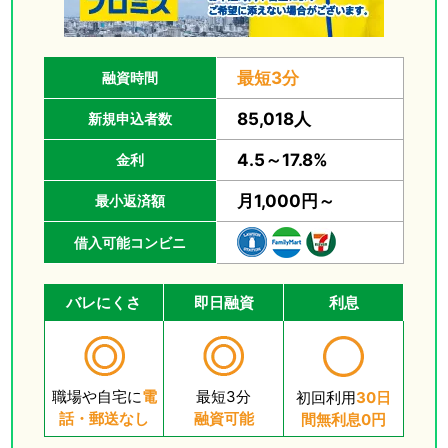
最短3分
融資時間
85,018人
新規申込者数
4.5～17.8%
金利
月1,000円～
最小返済額
借入可能コンビニ
バレにくさ
即日融資
利息
職場や自宅に
電
最短3分
初回利用
30日
話・郵送なし
融資可能
間無利息0円