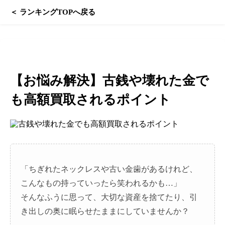
コ
＜ ランキングTOPへ戻る
ン
テ
ン
ツ
へ
ス
お悩み解決
キ
ッ
【お悩み解決】古銭や壊れた金で
プ
も高額買取されるポイント
「ちぎれたネックレスや古い金歯があるけれど、
こんなもの持っていったら笑われるかも…」
そんなふうに思って、大切な資産を捨てたり、引
き出しの奥に眠らせたままにしていませんか？