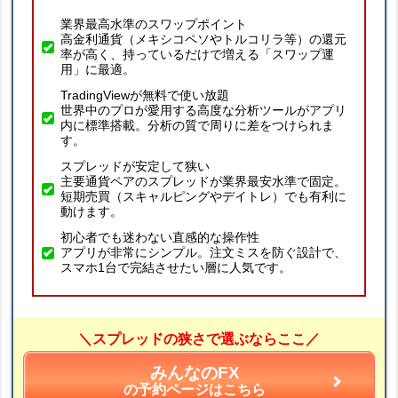
業界最高水準のスワップポイント
高金利通貨（メキシコペソやトルコリラ等）の還元
率が高く、持っているだけで増える「スワップ運
用」に最適。
TradingViewが無料で使い放題
世界中のプロが愛用する高度な分析ツールがアプリ
内に標準搭載。分析の質で周りに差をつけられま
す。
スプレッドが安定して狭い
主要通貨ペアのスプレッドが業界最安水準で固定。
短期売買（スキャルピングやデイトレ）でも有利に
動けます。
初心者でも迷わない直感的な操作性
アプリが非常にシンプル。注文ミスを防ぐ設計で、
スマホ1台で完結させたい層に人気です。
＼スプレッドの狭さで選ぶならここ／
みんなのFX
の予約ページはこちら