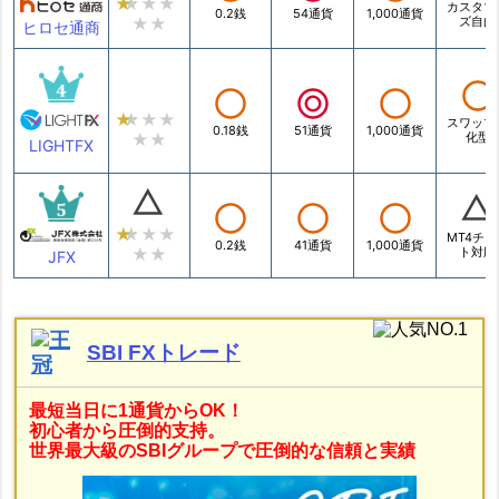
カスタマ
0.2銭
54通貨
1,000通貨
ズ自由
ヒロセ通商
スワップ
0.18銭
51通貨
1,000通貨
化型
LIGHTFX
MT4チャ
0.2銭
41通貨
1,000通貨
ト対応
JFX
SBI FXトレード
最短当日に1通貨からOK！
初心者から圧倒的支持。
世界最大級のSBIグループで圧倒的な信頼と実績