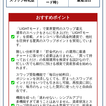
スワップ特化型
最短当日
ード時）
おすすめポイント
「LIGHTモード」で業界驚愕のスワップ還元
通常のスペックをさらに引き上げた「LIGHTモー
ド」を搭載。メキシコペソ等の高金利通貨で、他社
を圧倒する驚異のスワップポイントを実現していま
す。
難しい分析不要！「貯金代わり」の運用に最適
チャートに張り付く必要はありません。「買って持
っておくだけ」の長期運用を推奨する設計なので、
忙しい方でも銀行に預ける感覚で資産形成を始めら
れます。
スワップ受取機能で「毎日が給料日」
ポジションを決済しなくても、貯まったスワップポ
イントだけをいつでも引き出し可能。再投資に回し
たり、毎月のちょっとした贅沢に使ったりと自由自
在です。
機能を絞った「迷わせない」シンプルアプリ
多機能すぎて迷うことはありません。資産状況とス
ワップ収益がひと目でわかる専用アプリで、投資未