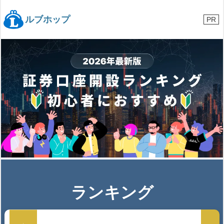
コ
ン
ルブホップ
PR
テ
ン
ツ
へ
ス
キ
ッ
プ
ランキング