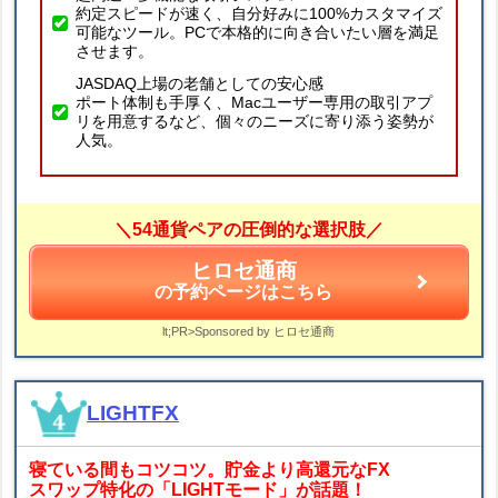
約定スピードが速く、自分好みに100%カスタマイズ
可能なツール。PCで本格的に向き合いたい層を満足
させます。
JASDAQ上場の老舗としての安心感
ポート体制も手厚く、Macユーザー専用の取引アプ
リを用意するなど、個々のニーズに寄り添う姿勢が
人気。
＼54通貨ペアの圧倒的な選択肢／
ヒロセ通商
の予約ページはこちら
lt;PR>Sponsored by ヒロセ通商
LIGHTFX
寝ている間もコツコツ。貯金より高還元なFX
スワップ特化の「LIGHTモード」が話題！