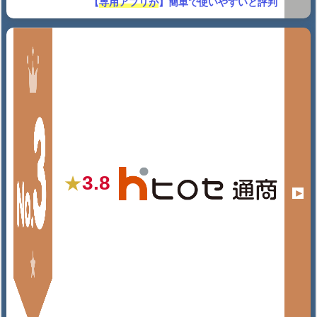
【
専用アプリが
】簡単で使いやすいと評判
3.8
★