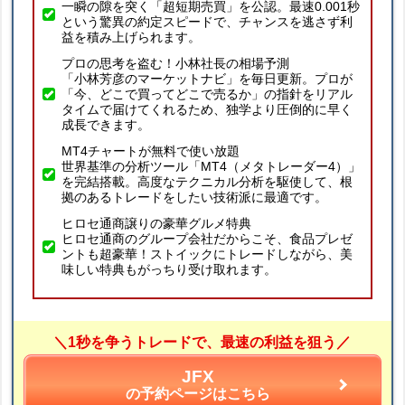
一瞬の隙を突く「超短期売買」を公認。最速0.001秒
という驚異の約定スピードで、チャンスを逃さず利
益を積み上げられます。
プロの思考を盗む！小林社長の相場予測
「小林芳彦のマーケットナビ」を毎日更新。プロが
「今、どこで買ってどこで売るか」の指針をリアル
タイムで届けてくれるため、独学より圧倒的に早く
成長できます。
MT4チャートが無料で使い放題
世界基準の分析ツール「MT4（メタトレーダー4）」
を完結搭載。高度なテクニカル分析を駆使して、根
拠のあるトレードをしたい技術派に最適です。
ヒロセ通商譲りの豪華グルメ特典
ヒロセ通商のグループ会社だからこそ、食品プレゼ
ントも超豪華！ストイックにトレードしながら、美
味しい特典もがっちり受け取れます。
＼1秒を争うトレードで、最速の利益を狙う／
JFX
の予約ページはこちら