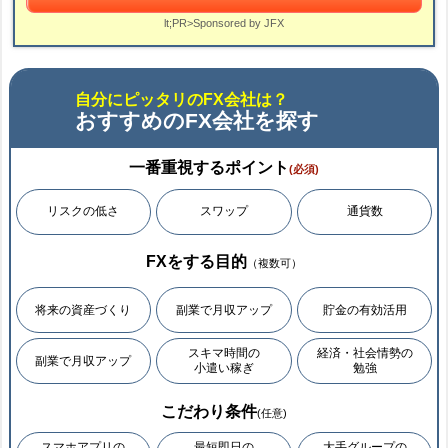
lt;PR>Sponsored by JFX
自分にピッタリのFX会社は？
おすすめのFX会社を探す
一番重視するポイント
(必須)
リスクの低さ
スワップ
通貨数
FXをする目的
（複数可）
将来の資産づくり
副業で月収アップ
貯金の有効活用
スキマ時間の
経済・社会情勢の
副業で月収アップ
小遣い稼ぎ
勉強
こだわり条件
(任意)
スマホアプリの
最短即日の
大手グループの