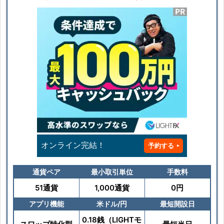
オンライン完結！
予約する
通貨ペア
最小取引単位
手数料
51通貨
1,000通貨
0円
アプリ機能
米ドル/円
最短開設日
0.18銭（LIGHTモ