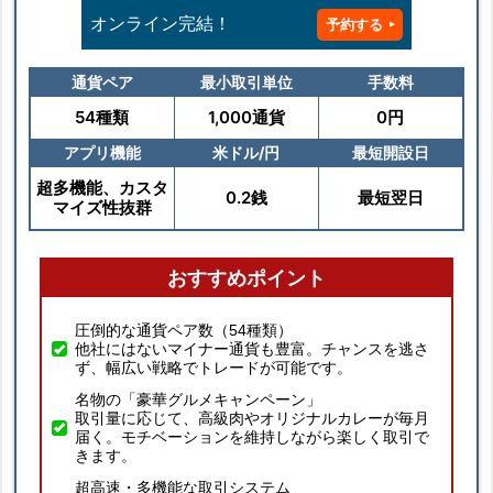
オンライン完結！
予約する
通貨ペア
最小取引単位
手数料
54種類
1,000通貨
0円
アプリ機能
米ドル/円
最短開設日
超多機能、カスタ
0.2銭
最短翌日
マイズ性抜群
おすすめポイント
圧倒的な通貨ペア数（54種類）
他社にはないマイナー通貨も豊富。チャンスを逃さ
ず、幅広い戦略でトレードが可能です。
名物の「豪華グルメキャンペーン」
取引量に応じて、高級肉やオリジナルカレーが毎月
届く。モチベーションを維持しながら楽しく取引で
きます。
超高速・多機能な取引システム