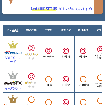
【
24時間取引可能
】忙しい方にもおすすめ
FX会社
総合評価
手数料
通貨ペア
取引単位
アプリ
シンプル
0.00銭〜
34通貨
1通貨〜
SBI FXトレ
高機能
ード
TradingV
0.15銭
51通貨
1,000通貨
w搭載
みんなのFX