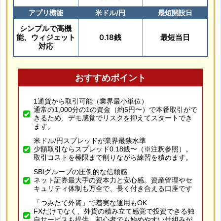
アプリ機能
米ドル/円
最短開設日
シンプルで高機
能、ウィジェット
0.18銭
最短当日
対応
おすすめポイント
1通貨から取引可能（業界最小単位）
通常の1,000分の1の資金（約5円〜）で本番取引がで
きるため、デモ感覚でリスクを抑えてスタートでき
ます。
米ドル/円スプレッドが業界最狭水準
少額取引ならスプレッド0.18銭〜（※注釈参照）。
取引コストを極限まで削りながら練習を積めます。
SBIグループの圧倒的な信頼感
ネット証券最大手の資本力と安心感。資産管理やセ
キュリティ体制も万全で、長く付き合える口座です
「つみたて外資」で着実な運用もOK
FXだけでなく、外貨の積み立て感覚で投資できる独
自サービスも提供。初心者でも始めやすい仕組みが