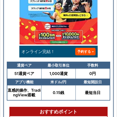
オンライン完結！
予約する
通貨ペア
最小取引単位
手数料
51通貨ペア
1,000通貨
0円
アプリ機能
米ドル/円
最短開設日
直感的操作、Tradi
0.15銭
最短当日
ngView搭載
おすすめポイント