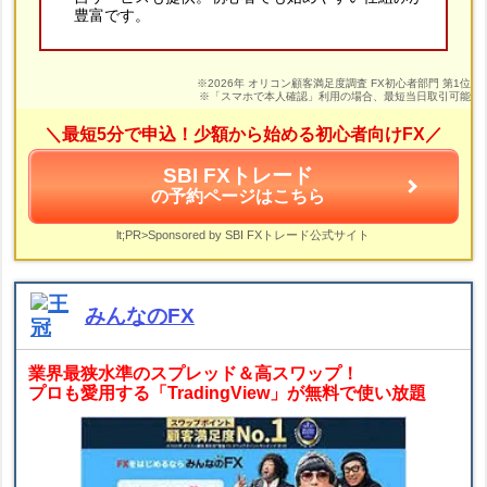
豊富です。
※2026年 オリコン顧客満足度調査 FX初心者部門 第1位
※「スマホで本人確認」利用の場合、最短当日取引可能
＼最短5分で申込！少額から始める初心者向けFX／
SBI FXトレード
の予約ページはこちら
lt;PR>Sponsored by SBI FXトレード公式サイト
みんなのFX
業界最狭水準のスプレッド＆高スワップ！
プロも愛用する「TradingView」が無料で使い放題