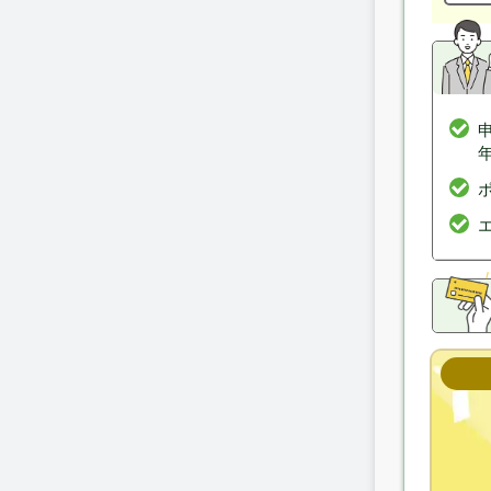
ポ
発行
年会
ET
家族