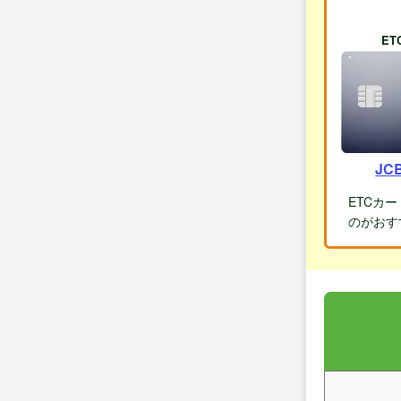
E
JC
ETCカ
のがおす