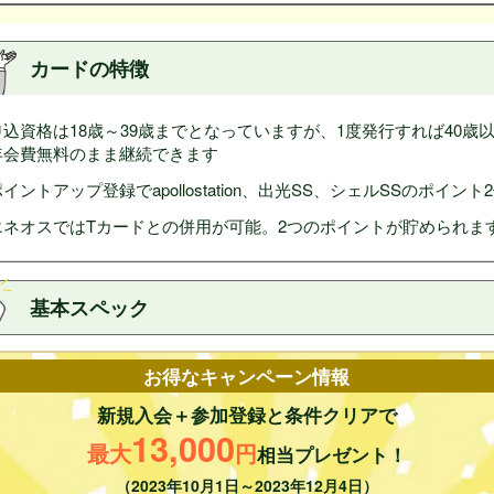
カードの特徴
申込資格は18歳～39歳までとなっていますが、1度発行すれば40歳
年会費無料のまま継続できます
イントアップ登録でapollostation、出光SS、シェルSSのポイント
エネオスではTカードとの併用が可能。2つのポイントが貯められま
基本スペック
会社
株式会社ジェーシービー
お得なキャンペーン情報
費
無料
新規入会＋参加登録と条件クリアで
13,000
Cカード
無料
最大
円
相当プレゼント！
カード
無料
（2023年10月1日～2023年12月4日）