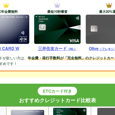
TC年会費無料
最短10秒審査
最大20%
B CARD W
三井住友カード
Olive
（NL）
（フレキシ
ードが欲しい方は、
年会費・発行手数料が「完全無料」のクレジットカー
すめです！
ETCカード付き
おすすめクレジットカード比較表