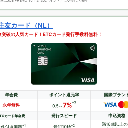
率はJCB PREMO（or nanacoポイント）に交換した場合
住友カード（NL）
万枚突破の人気カード！ETCカード発行手数料無料！
年会費
ポイント還元率
国際ブラン
※3
7%
永年無料
0.5～
発行スピード
申込資格
ETCカード年会費
満18歳以上
※1
※2
条件付き無料
最短10秒