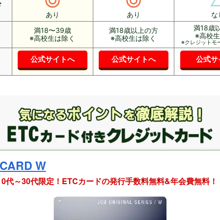
ド
あり
あり
な
満18歳
満18〜39歳
満18歳以上の方
※高校
※高校生は除く
※高校生は除く
※クレジットモ
公式サイトへ
公式サイトへ
公式サ
 CARD W
10代～30代限定！ETCカードの発行手数料無料&年会費無料！