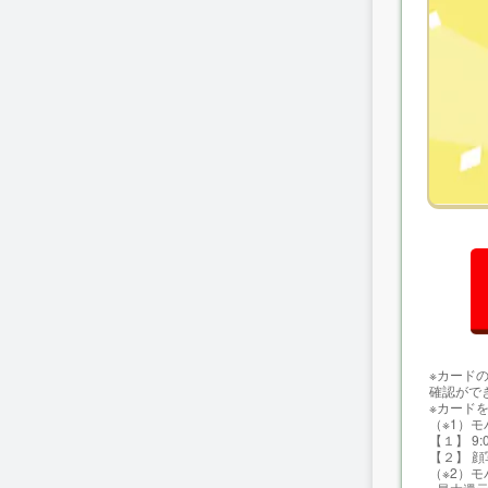
電子
付帯
ポイ
基本
※カード
確認がで
※カード
（※1）
【１】 9
【２】 
（※2）