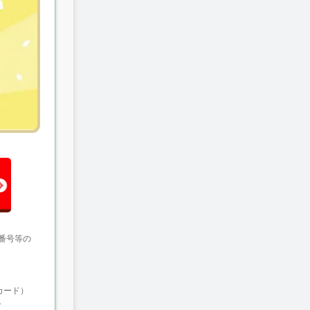
番号等の
カード）
。