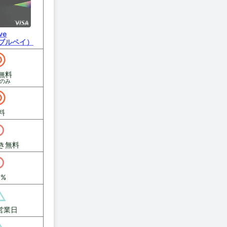
ve
ブルペイ）
無料
般のみ
料
き無料
5%
営業日