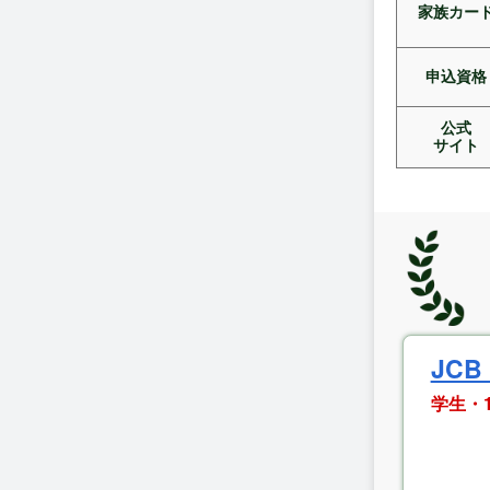
家族カー
申込資格
公式
サイト
JCB
学生・