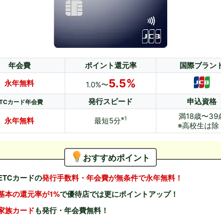
年会費
ポイント還元率
国際ブラン
5.5%
永年無料
1.0%〜
発行スピード
申込資格
ETCカード年会費
満18歳〜39
※1
永年無料
最短5分
※高校生は除
おすすめポイント
ETCカードの
発行手数料・年会費が無条件で永年無料！
基本の還元率が1%
で優待店では更にポイントアップ！
家族カード
も発行・年会費無料！