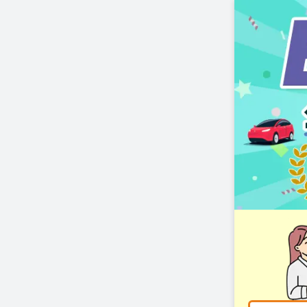
コ
ン
テ
ン
ツ
へ
ス
キ
ッ
プ