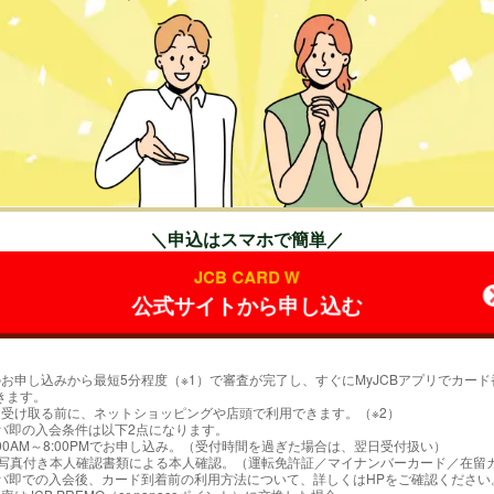
マネー
QuickPay,Apple pay,GooglePay,d払い
保険
海外旅行保険:
最高2,000万円(利用付帯)
ショッピングガード保険:
最高100万円（海外のみ）
※購入日から90日間以内に破損した場合補償
ント
OkiDokiポイント
還元率
1%※1,000円(税込)で2ポイント
＼申込はスマホで簡単／
JCB CARD W
公式サイトから申し込む
のお申し込みから最短5分程度（※1）で審査が完了し、すぐにMyJCBアプリでカード
きます。
を受け取る前に、ネットショッピングや店頭で利用できます。（※2）
モバ即の入会条件は以下2点になります。
:00AM～8:00PMでお申し込み。（受付時間を過ぎた場合は、翌日受付扱い）
顔写真付き本人確認書類による本人確認。（運転免許証／マイナンバーカード／在留
モバ即での入会後、カード到着前の利用方法について、詳しくはHPをご確認ください