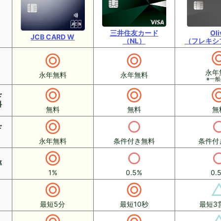
三井住友カード
Oli
JCB CARD W
（NL）
（フレキシ
永年
永年無料
永年無料
※一
ド
料
無料
無料
無
ド
永年無料
条件付き無料
条件付
率
1%
0.5%
0.
最短5分
最短10秒
最短3