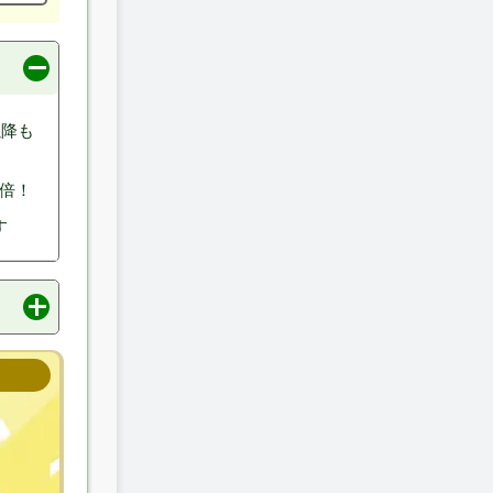
以降も
2倍！
す