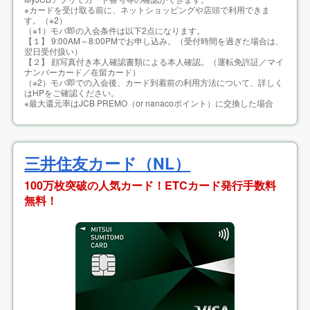
※カードを受け取る前に、ネットショッピングや店頭で利用できま
す。（※2）
（※1）モバ即の入会条件は以下2点になります。
【１】 9:00AM～8:00PMでお申し込み。（受付時間を過ぎた場合は、
翌日受付扱い）
【２】 顔写真付き本人確認書類による本人確認。（運転免許証／マイ
ナンバーカード／在留カード）
（※2）モバ即での入会後、カード到着前の利用方法について、詳しく
はHPをご確認ください。
※最大還元率はJCB PREMO（or nanacoポイント）に交換した場合
三井住友カード（NL）
100万枚突破の人気カード！ETCカード発行手数料
無料！