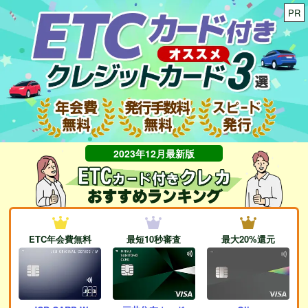
コ
PR
ン
テ
ン
ツ
へ
ス
キ
ッ
プ
2023年12月最新版
ETC年会費無料
最短10秒審査
最大20%還元