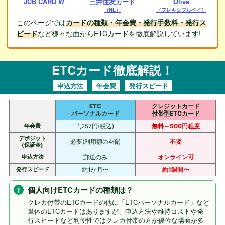
JCB CARD W
三井住友カード
Olive
（NL）
（フレキシブルペイ）
このページでは
カードの種類・年会費・発行手数料・発行ス
ピード
など様々な面からETCカードを徹底解説しています!
ETCカード徹底解説！
申込方法
年会費
発行スピード
ETC
クレジットカード
パーソナルカード
付帯型ETCカード
年会費
1,257円(税込)
無料～500円程度
デポジット
必要(利用額の4倍)
不要
(保証金)
申込方法
郵送のみ
オンライン可
発行スピード
約1か月〜
約1週間〜
個人向けETCカードの種類は？
クレカ付帯のETCカードの他に「ETCパーソナルカード」など
単体のETCカードはありますが、申込方法や維持コストや発
行スピードなど利便性ではクレカ付帯の方が優位な場面が多