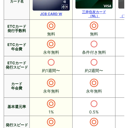
カード名
三井住友カード
JCB CARD W
（NL）
（フ
ETCカード
発行手数料
無料
無料
ETCカード
年会費
永年無料
条件付き無料
ETCカード
発行スピード
約1週間〜
約2週間〜
カード
年会費
永年無料
永年無料
基本還元率
1%
0.5%
発行スピード