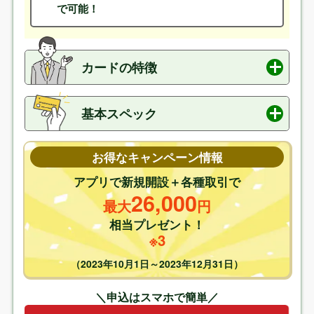
で可能！
カードの特徴
対象のコンビニ・飲食店のご利用時には
最大
※2
20%
ポイント還元！
基本スペック
キャッシュカード・デビットカード・クレジッ
トカード・ポイント払いの
4つの機能を併せ持
発行会社
（株）三井住友銀行
お得なキャンペーン情報
つ
ので管理が便利
年会費
無料
アプリで新規開設＋各種取引で
三井住友銀行本支店
ATM手数料は24時間無料
、
26,000
ETCカード
550円（税込）
最大
円
SMBCダイレクトの他行宛て
振込手数料が月3
※初年度無料・条件付き無料
回まで無料
※前年度に1度でもETC利用のご請求が
相当プレゼント！
あった方は年会費が無料
※3
家族カード
なし
（2023年10月1日～2023年12月31日）
電子マネー
iD、PiTaPa、ApplePay、Google Pay
＼申込はスマホで簡単／
付帯保険
海外旅行保険:
最高2,000万円(利用付帯)