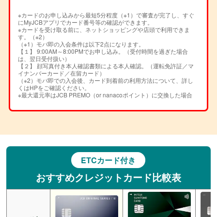
※カードのお申し込みから最短5分程度（※1）で審査が完了し、すぐ
にMyJCBアプリでカード番号等の確認ができます。
※カードを受け取る前に、ネットショッピングや店頭で利用できま
す。（※2）
（※1）モバ即の入会条件は以下2点になります。
【１】 9:00AM～8:00PMでお申し込み。（受付時間を過ぎた場合
は、翌日受付扱い）
【２】 顔写真付き本人確認書類による本人確認。（運転免許証／マ
イナンバーカード／在留カード）
（※2）モバ即での入会後、カード到着前の利用方法について、詳し
くはHPをご確認ください。
※最大還元率はJCB PREMO（or nanacoポイント）に交換した場合
ETCカード付き
おすすめクレジットカード比較表