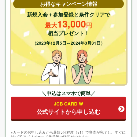
発行会社
株式会社ジェーシービー
お得なキャンペーン情報
年会費
無料
新規入会＋参加登録と条件クリアで
13,000
ETCカード
無料
最大
円
家族カード
無料
相当プレゼント！
電子マネー
QuickPay,Apple pay,GooglePay,d払い
（2023年12月5日～2024年3月31日）
付帯保険
海外旅行保険:
最高2,000万円(利用付帯)
ショッピングガード保険:
最高100万円（海外のみ）
※購入日から90日間以内に破損した場
合補償
ポイント
OkiDokiポイント
＼申込はスマホで簡単／
基本還元率
1%※1,000円(税込)で2ポイント
JCB CARD W
公式サイトから申し込む
※カードのお申し込みから最短5分程度（※1）で審査が完了し、すぐに
MyJCBアプリでカード番号等の確認ができます。