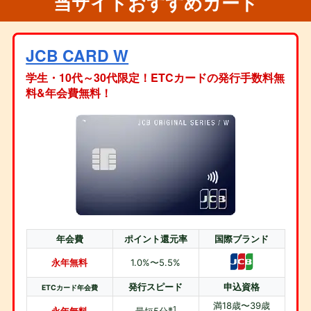
当サイトおすすめカード
JCB CARD W
学生・10代～30代限定！ETCカードの発行手数料無
料&年会費無料！
年会費
ポイント還元率
国際ブランド
永年無料
1.0%〜5.5%
発行スピード
申込資格
ETCカード年会費
満18歳〜39歳
※1