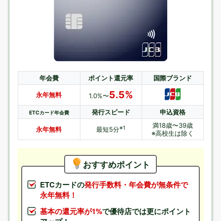
年会費
ポイント還元率
国際ブランド
5.5%
永年無料
1.0%〜
発行スピード
申込資格
ETCカード年会費
満18歳〜39歳
※1
永年無料
最短5分
※高校生は除く
おすすめポイント
ETCカードの
発行手数料・年会費が無条件で
永年無料！
基本の還元率が1%
で優待店では更にポイント