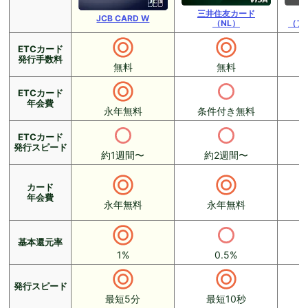
三井住友カード
JCB CARD W
（NL）
（フ
ETCカード
発行手数料
無料
無料
ETCカード
年会費
永年無料
条件付き無料
ETCカード
発行スピード
約1週間〜
約2週間〜
カード
年会費
永年無料
永年無料
基本還元率
1%
0.5%
発行スピード
最短5分
最短10秒