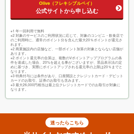
Olive（フレキシブルペイ）
ポイント
Vポイント
公式サイトから申し込む
基本還元率
0.5%※200円(税込)で1ポイント
※1 年一回利用で無料
※2 対象のサービスのご利用状況に応じて、対象のコンビニ・飲食店で
のご利用時に、通常のポイント分を含んだ最大20％ポイントが還元さ
れます。
※2 商業施設内の店舗など、一部ポイント加算の対象とならない店舗が
あります。
※2 ポイント還元率の合算は、複数のVポイントアッププログラムの条
件を達成した場合、20%を超える事がございますが、景品表示法の定
めに基づき、実際にポイントアップされる還元率の上限は20％までと
なります。
※3 特典付与には条件があり、口座開設とクレジットカード・デビット
カードのお取引、証券のお取引も含みます。
※3 最大26,000円相当は最上位クレジットカードでのお取引が対象に
なります。
迷ったらこちら