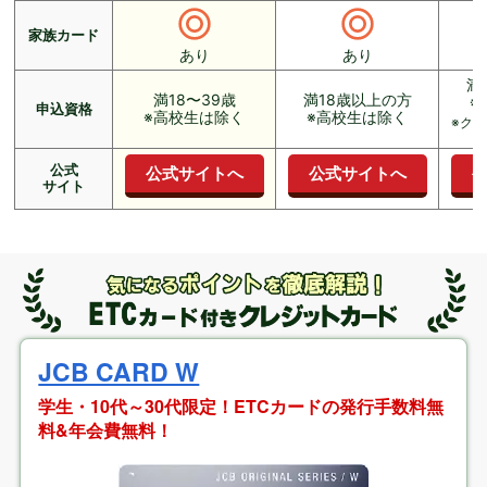
家族カード
あり
あり
満
満18〜39歳
満18歳以上の方
※
申込資格
※高校生は除く
※高校生は除く
※ク
公式
公式サイトへ
公式サイトへ
サイト
JCB CARD W
学生・10代～30代限定！ETCカードの発行手数料無
料&年会費無料！