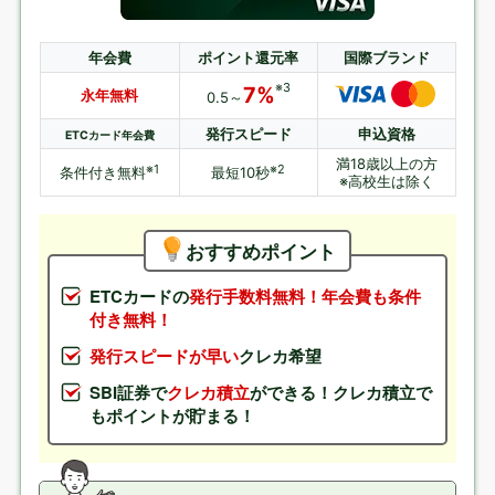
年会費
ポイント還元率
国際ブランド
※3
7%
永年無料
0.5～
発行スピード
申込資格
ETCカード年会費
満18歳以上の方
※1
※2
条件付き無料
最短10秒
※高校生は除く
おすすめポイント
ETCカードの
発行手数料無料！年会費も条件
付き無料！
発行スピードが早い
クレカ希望
SBI証券で
クレカ積立
ができる！クレカ積立で
もポイントが貯まる！