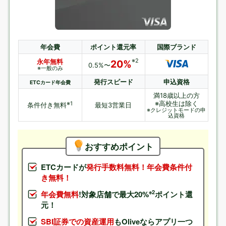
年会費
ポイント還元率
国際ブランド
※2
永年無料
20%
0.5%〜
※一般のみ
発行スピード
申込資格
ETCカード年会費
満18歳以上の方
※高校生は除く
※1
条件付き無料
最短3営業日
※クレジットモードの申
込資格
おすすめポイント
ETCカードが
発行手数料無料！年会費条件付
き無料！
※2
年会費無料
!対象店舗で最大20%
ポイント還
元！
SBI証券での資産運用
もOliveならアプリ一つ