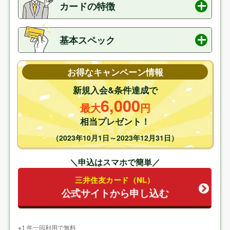
カードの特徴
基本0.5%＋対象店舗でのスマホタッチ決済ボー
ナス6.5%で合計
7%
!
基本スペック
ナンバーレスでセキュリティもバッチリ！
カー
ド利用のリアルタイム通知
もあり！
発行会社
三井住友カード株式会社
お得なキャンペーン情報
出光、アポロステーション、シェル石油、太陽
年会費
無料
新規入会&条件達成で
石油でポイントが
+0.5％
！
6,000
ETCカード
550円（税込）
最大
円
※初年度無料・条件付き無料
ETCカードでNEXCO3社をはじめとする有料道
※前年度に1度でもETC利用のご請求が
相当プレゼント！
路事業者によるサービスで走行する曜日や時間
あった方は年会費が無料
によっては
通行料金が30％割引
（2023年10月1日～2023年12月31日）
家族カード
無料
電子マネー
iD、PiTaPa、WAON、ApplePay、
＼申込はスマホで簡単／
Google Pay
三井住友カード（NL）
付帯保険
海外旅行保険:
最高2,000万円(利用付帯)
公式サイトから申し込む
ポイント
Vポイント
基本還元率
0.5%※200円(税込)で1ポイント
※1 年一回利用で無料